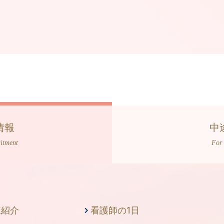
情報
中
itment
For 
棟紹介
看護師の1日