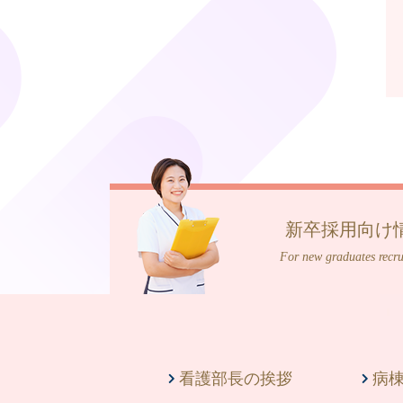
新卒採用向け
For new graduates recru
看護部長の挨拶
病