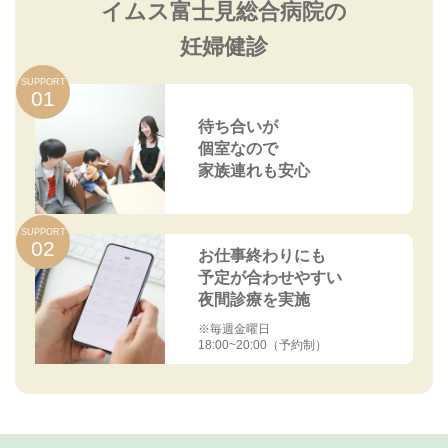
には、早期にリスクを発見し、適切な治療や保健指導を受けるこ
イムス富士見総合病院の
とが重要
です。
妊婦健診
SUPPORT
01
待ち合いが
個室なので
家族連れも安心
SUPPORT
02
お仕事終わりにも
予定が合わせやすい
夜間診療を実施
※毎週金曜日
18:00~20:00（予約制）