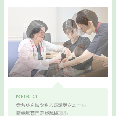
POINT 03 1/3
POINT 03 2/3
POINT 03 3/3
赤ちゃんにやさしい環境を。
ゆとりをもった入院スケジュール
24時間365日
新生児専門医が常駐
（5泊6日、分娩後5日間）
専門医、専門家等によるチームで対応