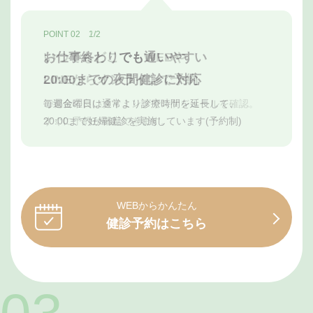
POINT 02 1/2
POINT 02 2/2
お仕事終わりでも通いやすい
いつでもどこでもWEBや
20:00までの夜間健診に対応
LINEからオンラインで予約
毎週金曜日は通常より診療時間を延長して、
ご都合の良いタイミングでスケジュールを確認。
20:00まで妊婦健診を実施しています(予約制)
すぐに予約が確定できます。
WEBからかんたん
健診予約はこちら