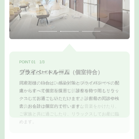
POINT 01 1/3
POINT 01 2/3
POINT 01 3/3
プライベートルーム（個室待合）
分娩室はLDRを採用
お部屋も完全個室
周産期棟の待合は、感染対策とプライバシーへの配
LDRとは、Labor Delivery Recoveryの略称です。陣
入院するお部屋はすべて個室となっているので、赤
慮からすべて個室を採用し、診察を待つ間もリラッ
痛～出産～産後の回復まで部屋を移動することなく
ちゃんやご家族とのびのびとお過ごしいただけま
クスしてお過ごしいただけます。診察前の問診や検
一つのお部屋でお過ごしいただき、お母さんの体へ
す。シャワー・トイレも完備していますので、周り
査、お会計は個室内で行います。
の負担を最小限にします。好きな音楽をかけたり、
に気を使わずにご利用いただけます。 お会計等の
ご家族と共に過ごしたり、リラックスしてお産に臨
お手続きなどもお部屋で行います。
めます。