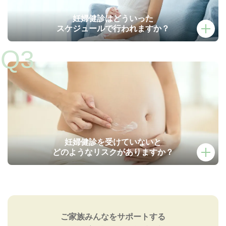
妊婦健診はどういった
スケジュールで行われますか？
一般的なスケジュールの概要は以下の通りです。(お母さんの
妊娠経過や健康状態によって頻度が異なる場合もあります。)
・妊娠初期～妊娠23週目
：4週間に1回
・妊娠24週目～妊娠35週目
：2週間に1回
・妊娠36週目以降
：1週間に1回
・予定日以降
：1週間に2回
妊婦健診を受けていないと
どのようなリスクがありますか？
もともと健康であったり、体力がある方であっても、妊娠中
に重い病気にかかることがあります。
症状が進んでからでは、治療は困難ですので、
安全なお産のため
ご家族みんなをサポートする