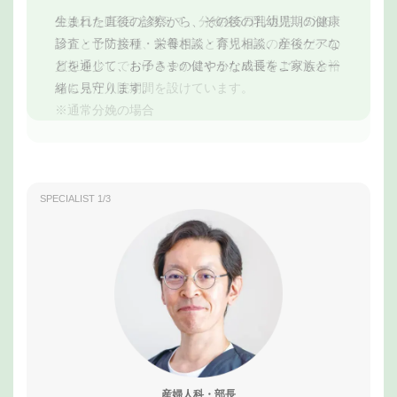
生まれた直後の診察から、その後の乳幼児期の健康
分娩日を0日目と数えて、分娩後5日目退院（5泊6
各分野のスペシャリストが連携し、総合病院ならで
診査・予防接種・栄養相談・育児相談、産後ケアな
日）としており、お母さんと赤ちゃんのからだへの
はの質の高い周産期医療の提供を実現しています。
どを通じて、お子さまの健やかな成長をご家族と一
負担を少しでもゆるやかにするため通常よりも余裕
緒に見守ります。
をもった入院期間を設けています。
※通常分娩の場合
SPECIALIST 1/3
SP
産婦人科・部長