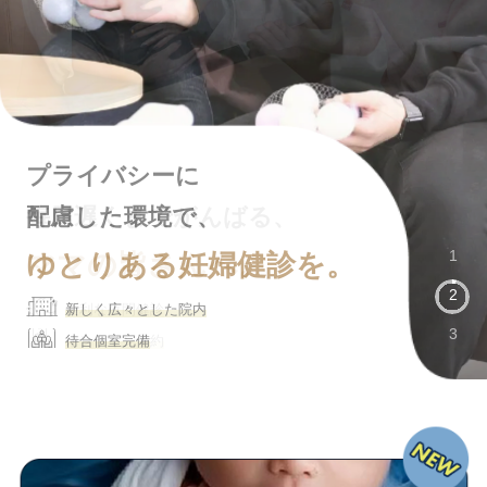
プライバシーに
総合病院ならではの
配慮した環境で、
毎日遅くまでがんばる、
充実したスタッフが、
1
ゆとりある妊婦健診を。
ママの皆さんへ。
大切な出産を支えます。
2
新しく広々とした院内
便利な夜間健診
総合病院ならではの医療体制
3
待合個室完備
オンライン予約
母子の体調を考えた6日間入院
S C R O L L